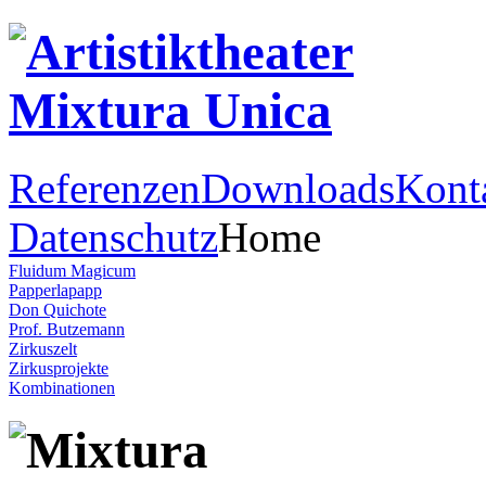
Referenzen
Downloads
Kont
Datenschutz
Home
Fluidum Magicum
Papperlapapp
Don Quichote
Prof. Butzemann
Zirkuszelt
Zirkusprojekte
Kombinationen